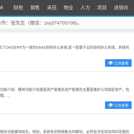
A
财税
销售
采招
物业
人力
项目
进销存
商务合作：张先生（微信：zxy274703106)。
一款融合了OA与ERP为一体的SAAS协同办公系统,是一款基于云的协同办公系统，系统托
立刻查看
功能介绍：模块功能介绍我是资产管理员资产管理员主要是维护公司固定资产，包
...
立刻查看
相关功能模块结合，例如，系统有采购销售合同模块，必然会涉及到合同印花税的