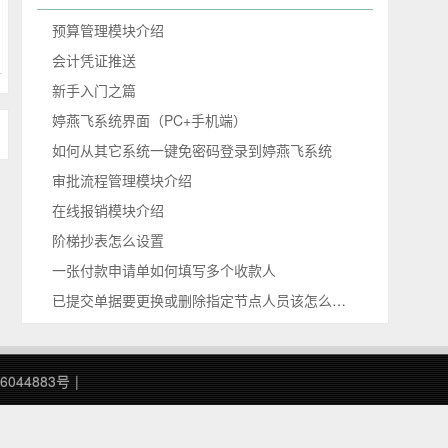
预算管理模块介绍
会计凭证推送
新手入门之篇
婷燕飞系统界面（PC+手机端）
如何从其它系统一键免密码登录到婷燕飞系统
审批流程管理模块介绍
在线报销模块介绍
阶梯抄表怎么设置
一张付款申请单如何填写多个收款人
已提交单据要更换或删除指定节点人员该怎么操作
6044883号
|